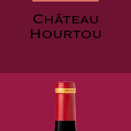
Château
Hourtou