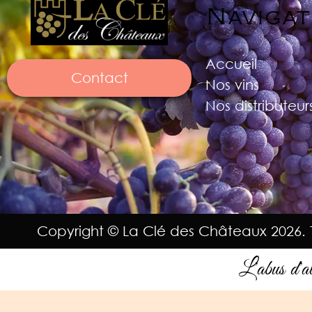
Navigat
Accueil
Contact
Nos vins
Nos distributeur
Copyright © La Clé des Châteaux 2026. T
L'abus d'al