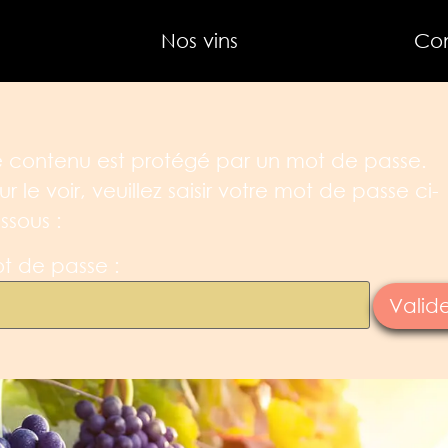
Nos vins
Co
 contenu est protégé par un mot de passe.
ur le voir, veuillez saisir votre mot de passe ci-
ssous :
t de passe :