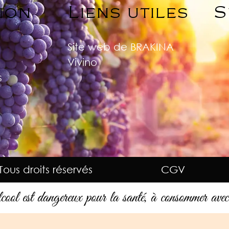
ion
Liens utiles
S
Site web de BRAKINA
Vivino
s
ous droits réservés
CGV
cool est dangereux pour la santé, à consommer avec