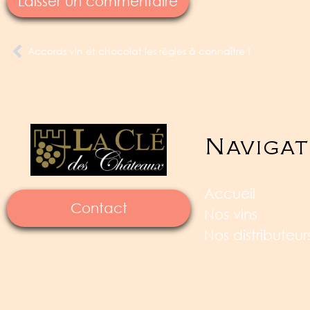
Accords vin et chocolat les règles à connaître !
Navigat
Accueil
Contact
Nos vins
Nos distributeur