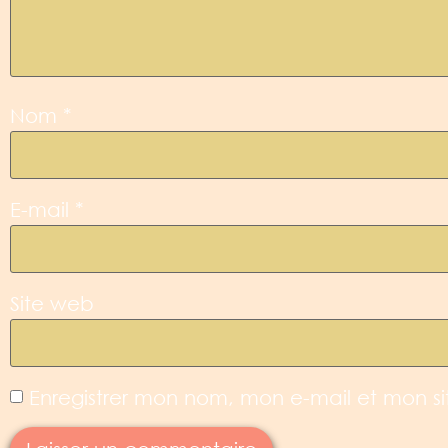
Nom
*
E-mail
*
Site web
Enregistrer mon nom, mon e-mail et mon s