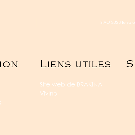
SIAO 2023 le salo
ion
Liens utiles
S
Site web de BRAKINA
Vivino
s