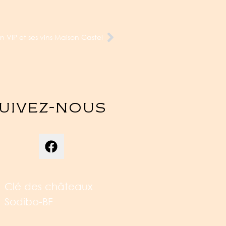
n VIP et ses vins Maison Castel
uivez-nous
Clé des châteaux
Sodibo-BF