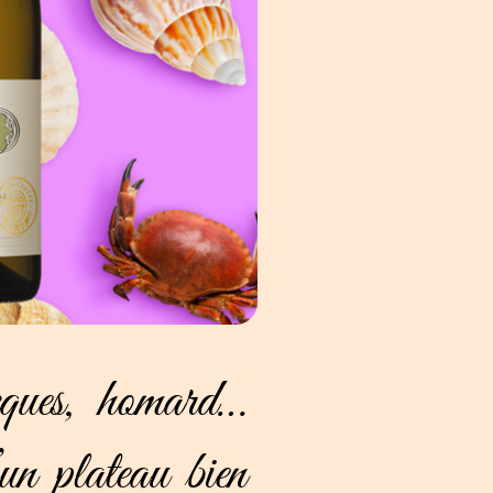
cques, homard…
un plateau bien