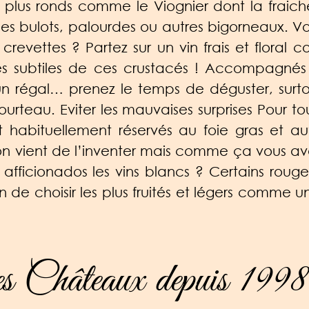
s plus ronds comme le Viognier dont la fraiche
es bulots, palourdes ou autres bigorneaux. Vou
revettes ? Partez sur un vin frais et flora
rômes subtiles de ces crustacés ! Accompagn
n régal… prenez le temps de déguster, surto
urteau. Eviter les mauvaises surprises Pour tou
t habituellement réservés au foie gras et aut
on vient de l’inventer mais comme ça vous a
fficionados les vins blancs ? Certains rouge
n de choisir les plus fruités et légers comme
 Châteaux depuis 1998