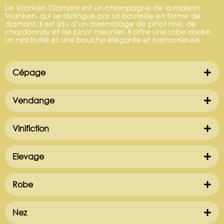
Le Vranken Diamant est un champagne de la maison
Vranken, qui se distingue par sa bouteille en forme de
diamant. Il est issu d’un assemblage de pinot noir, de
chardonnay et de pinot meunier. Il offre une robe dorée,
un nez fruité et une bouche élégante et harmonieuse
Cépage
Vendange
Vinifiction
Elevage
Robe
Nez