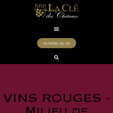
Acheter du vin
VINS ROUGES -
Milieu de